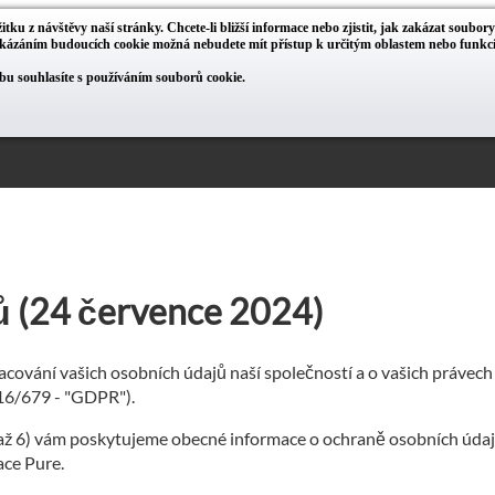
itku z návštěvy naší stránky. Chcete-li bližší informace nebo zjistit, jak zakázat soubor
zakázáním budoucích cookie možná nebudete mít přístup k určitým oblastem nebo funk
u souhlasíte s používáním souborů cookie.
ů (24 července 2024)
cování vašich osobních údajů naší společností a o vašich právech
016/679 - "GDPR").
 až 6) vám poskytujeme obecné informace o ochraně osobních údajů
ace Pure.