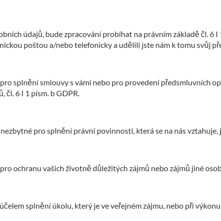
bních údajů, bude zpracování probíhat na právním základě čl. 6 I
nickou poštou a/nebo telefonicky a udělili jste nám k tomu svůj př
pro splnění smlouvy s vámi nebo pro provedení předsmluvních opatř
 čl. 6 I 1 písm. b GDPR.
nezbytné pro splnění právní povinnosti, která se na nás vztahuje, j
ro ochranu vašich životně důležitých zájmů nebo zájmů jiné osoby,
elem splnění úkolu, který je ve veřejném zájmu, nebo při výkonu veř