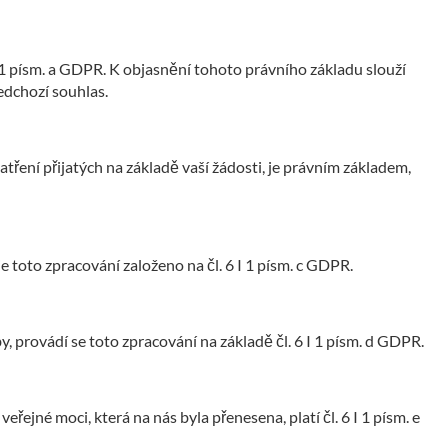
 1 písm. a GDPR. K objasnění tohoto právního základu slouží
edchozí souhlas.
ení přijatých na základě vaší žádosti, je právním základem,
e toto zpracování založeno na čl. 6 I 1 písm. c GDPR.
 provádí se toto zpracování na základě čl. 6 I 1 písm. d GDPR.
ejné moci, která na nás byla přenesena, platí čl. 6 I 1 písm. e