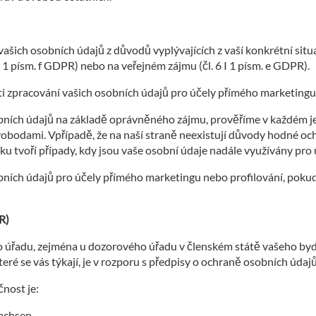
šich osobních údajů z důvodů vyplývajících z vaší konkrétní situac
I 1 písm. f GDPR) nebo na veřejném zájmu (čl. 6 I 1 písm. e GDPR).
i zpracování vašich osobních údajů pro účely přímého marketingu
obních údajů na základě oprávněného zájmu, prověříme v každém 
svobodami. Vpřípadě, že na naší straně neexistují důvody hodné oc
u tvoří případy, kdy jsou vaše osobní údaje nadále využívány pro
bních údajů pro účely přímého marketingu nebo profilování, poku
R)
 úřadu, zejména u dozorového úřadu v členském státě vašeho bydl
ré se vás týkají, je v rozporu s předpisy o ochraně osobních údajů
nost je:
sachsen