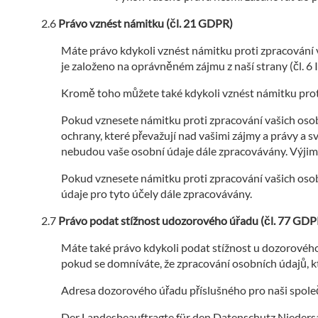
Právo vznést námitku (čl. 21 GDPR)
Máte právo kdykoli vznést námitku proti zpracování va
je založeno na oprávněném zájmu z naší strany (čl. 6 
Kromě toho můžete také kdykoli vznést námitku prot
Pokud vznesete námitku proti zpracování vašich os
ochrany, které převažují nad vašimi zájmy a právy a 
nebudou vaše osobní údaje dále zpracovávány. Výjimk
Pokud vznesete námitku proti zpracování vašich oso
údaje pro tyto účely dále zpracovávány.
Právo podat stížnost udozorového úřadu (čl. 77 GDP
Máte také právo kdykoli podat stížnost u dozorového
pokud se domníváte, že zpracování osobních údajů, kte
Adresa dozorového úřadu příslušného pro naši společ
Der Landesbeauftragte für den Datenschutz Nieder