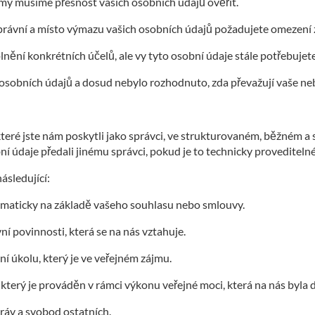
 my musíme přesnost vašich osobních údajů ověřit.
iprávní a místo výmazu vašich osobních údajů požadujete omezení 
lnění konkrétních účelů, ale vy tyto osobní údaje stále potřebuje
 osobních údajů a dosud nebylo rozhodnuto, zda převažují vaše n
 které jste nám poskytli jako správci, ve strukturovaném, běžném a
 údaje předali jinému správci, pokud je to technicky proveditelné
ásledující:
omaticky na základě vašeho souhlasu nebo smlouvy.
ní povinnosti, která se na nás vztahuje.
í úkolu, který je ve veřejném zájmu.
 který je prováděn v rámci výkonu veřejné moci, která na nás byla
áv a svobod ostatních.