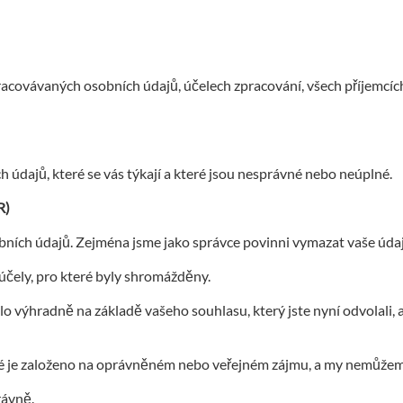
racovávaných osobních údajů, účelech zpracování, všech příjemcíc
údajů, které se vás týkají a které jsou nesprávné nebo neúplné.
R)
ích údajů. Zejména jsme jako správce povinni vymazat vaše údaje
 účely, pro které byly shromážděny.
 výhradně na základě vašeho souhlasu, který jste nyní odvolali, a
teré je založeno na oprávněném nebo veřejném zájmu, a my nemůžem
rávně.