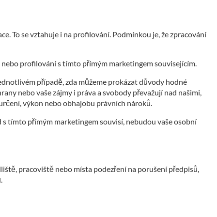
e. To se vztahuje i na profilování. Podmínkou je, že zpracování
 nebo profilování s tímto přímým marketingem souvisejícím.
jednotlivém případě, zda můžeme prokázat důvody hodné
hrany nebo vaše zájmy i práva a svobody převažují nad našimi,
 určení, výkon nebo obhajobu právních nároků.
d s tímto přímým marketingem souvisí, nebudou vaše osobní
iště, pracoviště nebo místa podezření na porušení předpisů,
.