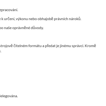
zpracování.
te k určení, výkonu nebo obhajobě právních nároků.
ebo naše oprávněné důvody.
 strojově čitelném formátu a předat je jinému správci. Kromě
.
 delegována.