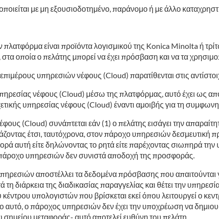
ποιείται με μη εξουσιοδοτημένο, παράνομο ή με άλλο καταχρηστ
ν πλατφόρμα είναι προϊόντα λογισμικού της Konica Minolta ή τ
τα οποία ο πελάτης μπορεί να έχει πρόσβαση και να τα χρησιμοπ
 επιμέρους υπηρεσιών νέφους (Cloud) παρατίθενται στις αντίστο
πηρεσίας νέφους (Cloud) μέσω της πλατφόρμας, αυτό έχει ως απ
τικής υπηρεσίας νέφους (Cloud) έναντι αμοιβής για τη συμφωνηθ
έφους (Cloud) συνάπτεται εάν (1) ο πελάτης εισάγει την απαραί
άζοντας έτσι, ταυτόχρονα, στον πάροχο υπηρεσιών δεσμευτική π
ά αυτή είτε δηλώνοντας το ρητά είτε παρέχοντας σιωπηρά την υ
πάροχο υπηρεσιών δεν συνιστά αποδοχή της προσφοράς.
πηρεσιών αποστέλλει τα δεδομένα πρόσβασης που απαιτούνται γι
ά τη διάρκεια της διαδικασίας παραγγελίας και θέτει την υπηρεσ
κέντρου υπολογιστών που βρίσκεται εκεί όπου λειτουργεί ο κεντ
ιο αυτό, ο πάροχος υπηρεσιών δεν έχει την υποχρέωση να δημιου
υ σημείου μεταφοράς- αυτό αποτελεί ευθύνη του πελάτη.