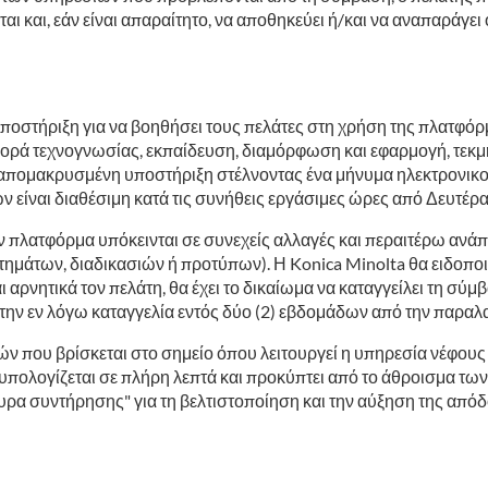
αι και, εάν είναι απαραίτητο, να αποθηκεύει ή/και να αναπαράγε
οστήριξη για να βοηθήσει τους πελάτες στη χρήση της πλατφόρ
αφορά τεχνογνωσίας, εκπαίδευση, διαμόρφωση και εφαρμογή, τεκ
ην απομακρυσμένη υποστήριξη στέλνοντας ένα μήνυμα ηλεκτρονικ
ών είναι διαθέσιμη κατά τις συνήθεις εργάσιμες ώρες από Δευτέ
ν πλατφόρμα υπόκεινται σε συνεχείς αλλαγές και περαιτέρω ανά
μάτων, διαδικασιών ή προτύπων). Η Konica Minolta θα ειδοποιεί
 αρνητικά τον πελάτη, θα έχει το δικαίωμα να καταγγείλει τη σύ
στην εν λόγω καταγγελία εντός δύο (2) εβδομάδων από την παραλ
 που βρίσκεται στο σημείο όπου λειτουργεί η υπηρεσία νέφους (C
 υπολογίζεται σε πλήρη λεπτά και προκύπτει από το άθροισμα τ
υρα συντήρησης" για τη βελτιστοποίηση και την αύξηση της απόδο