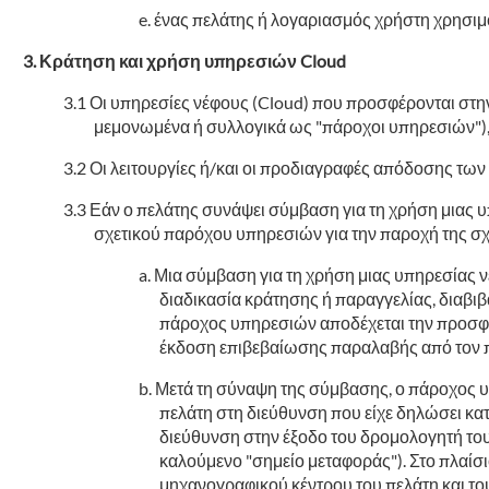
ένας πελάτης ή λογαριασμός χρήστη χρησιμο
Κράτηση και χρήση υπηρεσιών Cloud
Οι υπηρεσίες νέφους (Cloud) που προσφέρονται στη
μεμονωμένα ή συλλογικά ως "πάροχοι υπηρεσιών"), σ
Οι λειτουργίες ή/και οι προδιαγραφές απόδοσης των
Εάν ο πελάτης συνάψει σύμβαση για τη χρήση μιας υ
σχετικού παρόχου υπηρεσιών για την παροχή της σχε
Μια σύμβαση για τη χρήση μιας υπηρεσίας ν
διαδικασία κράτησης ή παραγγελίας, διαβιβ
πάροχος υπηρεσιών αποδέχεται την προσφορ
έκδοση επιβεβαίωσης παραλαβής από τον 
Μετά τη σύναψη της σύμβασης, ο πάροχος υ
πελάτη στη διεύθυνση που είχε δηλώσει κατ
διεύθυνση στην έξοδο του δρομολογητή του 
καλούμενο "σημείο μεταφοράς"). Στο πλαίσ
μηχανογραφικού κέντρου του πελάτη και το