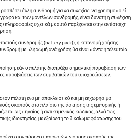
προσθέσει άλλη συνδρομή για να συνεχίσει να χρησιμοποιεί
έγγραφα και των μοντέλων συνδρομής, είναι δυνατή η συνέχιση
 (πληροφορίες σχετικά με αυτό παρέχονται στην αντίστοιχη
χρήση.
ταετούς συνδρομής (battery pack)), η κατανομή χρήσης
η συνδρομή με πληρωμή ανά χρήση θα είναι πάντα η τελευταία
ποίηση, εάν ο πελάτης διαπράξει σημαντική παραβίαση των
ένες παραβιάσεις των συμβατικών του υποχρεώσεων.
στον πελάτη ένα μη αποκλειστικό και μη εκχωρήσιμο
τικούς σκοπούς στο πλαίσιο της άσκησης της εμπορικής ή
έχεται ως πηγαίος ή αντικειμενικός κώδικας, αλλά "ως
τικής ιδιοκτησίας, με εξαίρεση το δικαίωμα φόρτωσης του
αρέχει στον πάροχο υπηρεσιών, για τους σκοπούς της