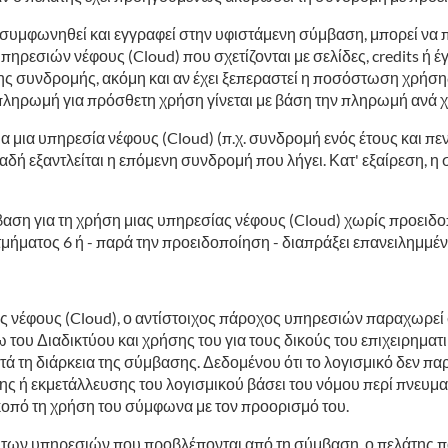
 συμφωνηθεί και εγγραφεί στην υφιστάμενη σύμβαση, μπορεί να 
πηρεσιών νέφους (Cloud) που σχετίζονται με σελίδες, credits ή 
ς συνδρομής, ακόμη και αν έχει ξεπεραστεί η ποσόστωση χρήσης
 πληρωμή για πρόσθετη χρήση γίνεται με βάση την πληρωμή ανά 
μια υπηρεσία νέφους (Cloud) (π.χ. συνδρομή ενός έτους και πεν
λαδή εξαντλείται η επόμενη συνδρομή που λήγει. Κατ' εξαίρεση, 
αση για τη χρήση μιας υπηρεσίας νέφους (Cloud) χωρίς προειδο
τμήματος 6 ή - παρά την προειδοποίηση - διαπράξει επανειλημμ
ς νέφους (Cloud), ο αντίστοιχος πάροχος υπηρεσιών παραχωρεί 
του Διαδικτύου και χρήσης του για τους δικούς του επιχειρημα
ά τη διάρκεια της σύμβασης. Δεδομένου ότι το λογισμικό δεν παρ
σης ή εκμετάλλευσης του λογισμικού βάσει του νόμου περί πνευμα
κοπό τη χρήση του σύμφωνα με τον προορισμό του.
ή των υπηρεσιών που προβλέπονται από τη σύμβαση, ο πελάτης π