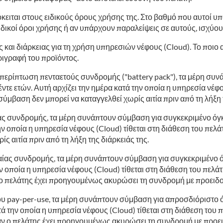
κειται στους ειδικούς όρους χρήσης της. Στο βαθμό που αυτοί 
δικοί όροι χρήσης ή αν υπάρχουν παραλείψεις σε αυτούς, ισχύου
αι διάρκειας για τη χρήση υπηρεσιών νέφους (Cloud). Το ποιο α
ριγραφή του προϊόντος.
 περίπτωση πενταετούς συνδρομής ("battery pack"), τα μέρη συ
έντε ετών. Αυτή αρχίζει την ημέρα κατά την οποία η υπηρεσία νέφο
σύμβαση δεν μπορεί να καταγγελθεί χωρίς αιτία πριν από τη λήξη 
ς συνδρομής, τα μέρη συνάπτουν σύμβαση για συγκεκριμένο όγκο 
την οποία η υπηρεσία νέφους (Cloud) τίθεται στη διάθεση του πελά
ς αιτία πριν από τη λήξη της διάρκειάς της.
ίας συνδρομής, τα μέρη συνάπτουν σύμβαση για συγκεκριμένο όγκ
ην οποία η υπηρεσία νέφους (Cloud) τίθεται στη διάθεση του πελ
ν ο πελάτης έχει προηγουμένως ακυρώσει τη συνδρομή με προειδ
υ pay-per-use, τα μέρη συνάπτουν σύμβαση για απροσδιόριστο όγ
τά την οποία η υπηρεσία νέφους (Cloud) τίθεται στη διάθεση του
εάν ο πελάτης έχει προηγουμένως ακυρώσει τη συνδρομή με προ