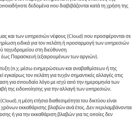
ι οποιαδήποτε δεδομένα που διαβιβάζονται κατά τη χρήση της
μας και των υπηρεσιών νέφους (Cloud) που προσφέρονται σε
μηρίωση ειδικά για τον πελάτη ή προσαρμογή των υπηρεσιών
ού ταχυδρομείου στη διεύθυνση
ρα έως Παρασκευή (εξαιρουμένων των αργιών).
πτυξη (π.χ. μέσω ενημερώσεων και αναβαθμίσεων ή της
 εγκαίρως τον πελάτη για τυχόν σημαντικές αλλαγές στις
μβαση για σπουδαίο λόγο με ισχύ από την ημερομηνία των
αβή της ειδοποίησης για την αλλαγή των υπηρεσιών.
loud), η μέση ετήσια διαθεσιμότητα του δικτύου είναι
ων χρόνων εκκαθάρισης βλαβών ανά έτος. Δεν περιλαμβάνονται
σης ή για την εκκαθάριση βλαβών για τις οποίες δεν