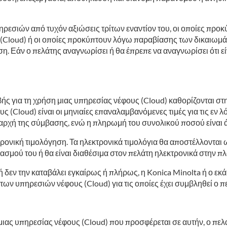
ρεσιών από τυχόν αξιώσεις τρίτων εναντίον του, οι οποίες προ
 (Cloud) ή οι οποίες προκύπτουν λόγω παραβίασης των δικαιωμά
αση. Εάν ο πελάτης αναγνωρίσει ή θα έπρεπε να αναγνωρίσει ότι 
βής για τη χρήση μιας υπηρεσίας νέφους (Cloud) καθορίζονται στ
φους (Cloud) είναι οι μηνιαίες επαναλαμβανόμενες τιμές για τις ε
αρχή της σύμβασης, ενώ η πληρωμή του συνολικού ποσού είναι 
ονική τιμολόγηση. Τα ηλεκτρονικά τιμολόγια θα αποστέλλονται 
ιασμού του ή θα είναι διαθέσιμα στον πελάτη ηλεκτρονικά στην π
ή δεν την καταβάλει εγκαίρως ή πλήρως, η Konica Minolta ή ο εκ
ν υπηρεσιών νέφους (Cloud) για τις οποίες έχει συμβληθεί ο πε
ιας υπηρεσίας νέφους (Cloud) που προσφέρεται σε αυτήν, ο πελά