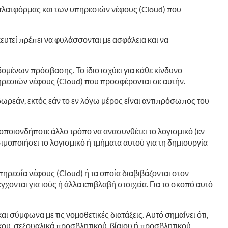
ς πλατφόρμας και των υπηρεσιών νέφους (Cloud) που
υτεί πρέπει να φυλάσσονται με ασφάλεια και να
ομένων πρόσβασης. Το ίδιο ισχύει για κάθε κίνδυνο
πηρεσιών νέφους (Cloud) που προσφέρονται σε αυτήν.
 δωρεάν, εκτός εάν το εν λόγω μέρος είναι αντιπρόσωπος του
 οποιονδήποτε άλλο τρόπο να ανασυνθέτει το λογισμικό (εν
ιμοποιήσει το λογισμικό ή τμήματα αυτού για τη δημιουργία
ηρεσία νέφους (Cloud) ή τα οποία διαβιβάζονται στον
χονται για ιούς ή άλλα επιβλαβή στοιχεία. Για το σκοπό αυτό
σύμφωνα με τις νομοθετικές διατάξεις. Αυτό σημαίνει ότι,
κου, σεξουαλικά προσβλητικού, βίαιου ή προσβλητικού