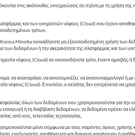
πόκεινται στις ακόλουθες υποχρεώσεις σε σχέση με τη χρήση τη
λατφόρμας και των υπηρεσιών νέφους (Cloud) που έχουν αποθηκε
σιοδοτημένων τρίτων.
 Konica Minolta οποιαδήποτε μη εξουσιοδοτημένη χρήση των δεδ
εια των δεδομένων ή την ακεραιότητα της πλατφόρμας και των υ
υπηρεσία νέφους (Cloud) σε οποιονδήποτε τρίτο, έναντι αμοιβής ή
νιμα, να αναπαράγει, να αποσυμπιέζει, να αποσυναρμολογεί ή με
ία νέφους (Cloud). Επιπλέον, ο πελάτης δεν επιτρέπεται να χρησ
 ασφαλείας όλων των δεδομένων που χρησιμοποιούνται για την υπ
 εισαγωγή ή τη διαβίβαση δεδομένων, τα δεδομένα πρέπει να ελέγ
σίας από ιούς, τελευταίας τεχνολογίας.
σιμοποιούνται μόνο σύμφωνα με τους παρόντες όρους χρήσης και 
άδοση, επεξεργασία, αποθήκευση και διανομή παράνομου ή ανήθι