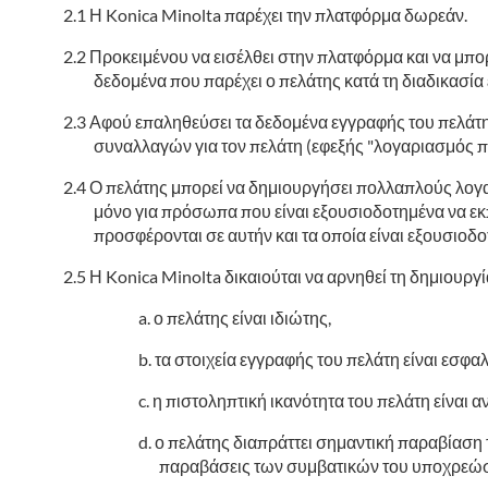
Η Konica Minolta παρέχει την πλατφόρμα δωρεάν.
Προκειμένου να εισέλθει στην πλατφόρμα και να μπο
δεδομένα που παρέχει ο πελάτης κατά τη διαδικασία 
Αφού επαληθεύσει τα δεδομένα εγγραφής του πελάτη 
συναλλαγών για τον πελάτη (εφεξής "λογαριασμός π
Ο πελάτης μπορεί να δημιουργήσει πολλαπλούς λογ
μόνο για πρόσωπα που είναι εξουσιοδοτημένα να ε
προσφέρονται σε αυτήν και τα οποία είναι εξουσιοδ
Η Konica Minolta δικαιούται να αρνηθεί τη δημιουργ
ο πελάτης είναι ιδιώτης,
τα στοιχεία εγγραφής του πελάτη είναι εσφα
η πιστοληπτική ικανότητα του πελάτη είναι 
ο πελάτης διαπράττει σημαντική παραβίαση 
παραβάσεις των συμβατικών του υποχρεώ