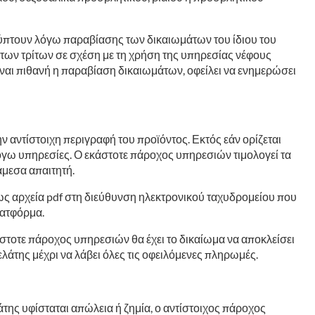
κύπτουν λόγω παραβίασης των δικαιωμάτων του ίδιου του
των τρίτων σε σχέση με τη χρήση της υπηρεσίας νέφους
είναι πιθανή η παραβίαση δικαιωμάτων, οφείλει να ενημερώσει
ην αντίστοιχη περιγραφή του προϊόντος. Εκτός εάν ορίζεται
ν λόγω υπηρεσίες. Ο εκάστοτε πάροχος υπηρεσιών τιμολογεί τα
άμεσα απαιτητή.
ως αρχεία pdf στη διεύθυνση ηλεκτρονικού ταχυδρομείου που
λατφόρμα.
άστοτε πάροχος υπηρεσιών θα έχει το δικαίωμα να αποκλείσει
λάτης μέχρι να λάβει όλες τις οφειλόμενες πληρωμές.
της υφίσταται απώλεια ή ζημία, ο αντίστοιχος πάροχος