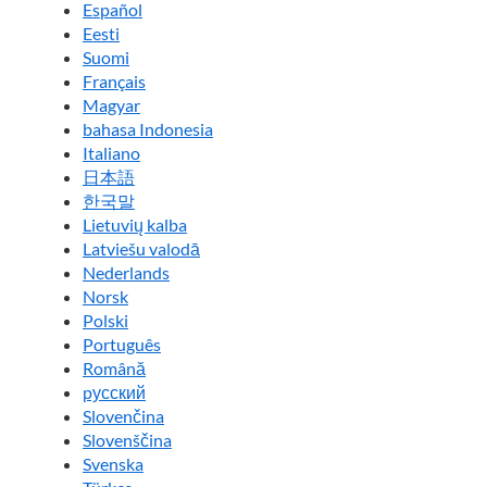
Español
Eesti
Suomi
Français
Magyar
bahasa Indonesia
Italiano
日本語
한국말
Lietuvių kalba
Latviešu valodā
Nederlands
Norsk
Polski
Português
Română
pусский
Slovenčina
Slovenščina
Svenska