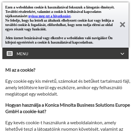
Ezen a weboldalon cookie-k használatával fokozzuk a látogatás élményét.
További részletekért, valamint a cookie-k letiltásával kapcsolatos
tájékoztatásért
nyissa meg ezt a hivatkozást
.
Ne feledje, hogy ha letörli az általunk elhelyezett cookie-kat vagy letiltja a
további cookie-k fogadását, előfordulhat, hogy nem tudja elérni az oldal
egyes részeit vagy funkcióit.
Jelen üzenet bezárásával vagy elkezdve a weboldalon való navigálást Ön
kifejezi egyetértését a cookie-k használatával kapcsolatban.
MENU
Mi az a cookie?
Egy cookie egy kis méretű, számokat és betűket tartalmazó fájl,
amely letöltésre kerül egy eszközre, amikor egy felhasználó
meglátogat egy weboldalt.
Hogyan használja a Konica Minolta Business Solutions Europe
GmbH a cookie-kat?
Egy kevés cookie-t használunk a weboldalainkon, amely
lehetővé teszi a látogatóink nyomon követését, valamint az