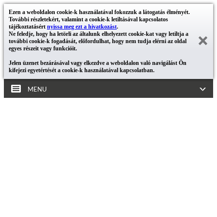
Ezen a weboldalon cookie-k használatával fokozzuk a látogatás élményét.
További részletekért, valamint a cookie-k letiltásával kapcsolatos
tájékoztatásért
nyissa meg ezt a hivatkozást
.
Ne feledje, hogy ha letörli az általunk elhelyezett cookie-kat vagy letiltja a
további cookie-k fogadását, előfordulhat, hogy nem tudja elérni az oldal
egyes részeit vagy funkcióit.
Jelen üzenet bezárásával vagy elkezdve a weboldalon való navigálást Ön
kifejezi egyetértését a cookie-k használatával kapcsolatban.
MENU