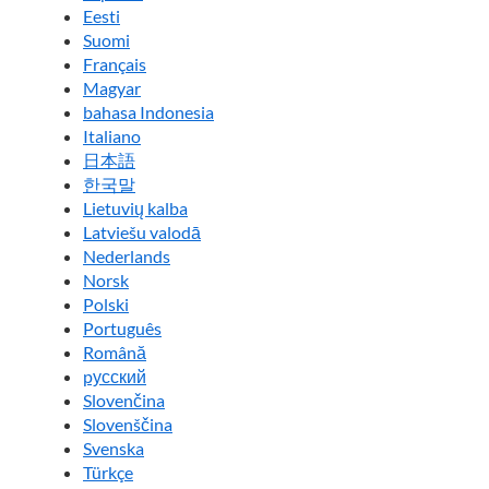
Eesti
Suomi
Français
Magyar
bahasa Indonesia
Italiano
日本語
한국말
Lietuvių kalba
Latviešu valodā
Nederlands
Norsk
Polski
Português
Română
pусский
Slovenčina
Slovenščina
Svenska
Türkçe