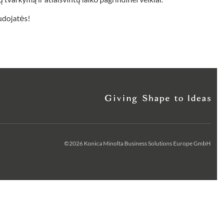
audojatės!
©2026 Konica Minolta Business Solutions Europe GmbH