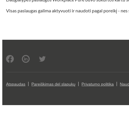
Visas paslaugas galima aktyvuoti ir naudoti pagal poreikį - nes
Atspaudas
Pareiškimas dėl slapukų
Privatumo politika
Naud