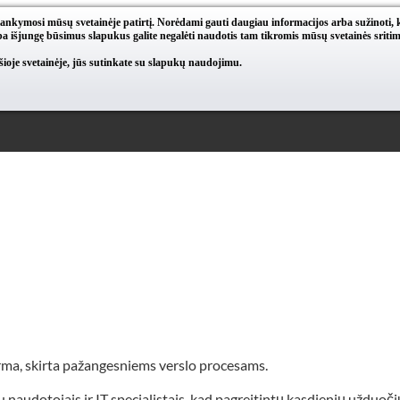
lankymosi mūsų svetainėje patirtį. Norėdami gauti daugiau informacijos arba sužinoti, 
a išjungę būsimus slapukus galite negalėti naudotis tam tikromis mūsų svetainės sritim
oje svetainėje, jūs sutinkate su slapukų naudojimu.
rma, skirta pažangesniems verslo procesams.
dotojais ir IT specialistais, kad pagreitintų kasdienių užduočių t