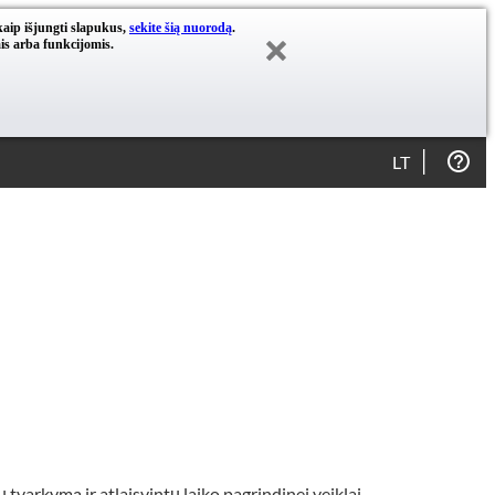
kaip išjungti slapukus,
sekite šią nuorodą
.
is arba funkcijomis.
LT
varkymą ir atlaisvintų laiko pagrindinei veiklai.