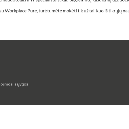
 su Workplace Pure, turėtumėte mokėti tik už tai, kuo iš tikrųjų n
ojimosi sąlygos