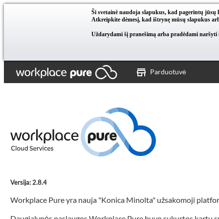
Ši svetainė naudoja slapukus, kad pagerintų jūsų 
Atkreipkite dėmesį, kad ištrynę mūsų slapukus arb
Uždarydami šį pranešimą arba pradėdami naršyti ši
Parduotuvė
Versija: 2.8.4
Workplace Pure yra nauja "Konica Minolta" užsakomoji platfo
Daugialypės paslaugos Workplace Pure buvo sukurtos kartu su nau