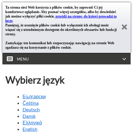
Ta strona sieci Web korzysta z plików cookie, by zapewnić Ci jej
komfortowe oglądanie. Aby poznać więcej szczegółów, albo by dowiedzieć
jak można wyłączyć pliki cookie,
przejdź na stronę, do której prowadzi to
łącze
.
Pamiętaj, że usunięcie plików cookie lub wyłączenie ich obsługi może
wiązać się z utrudnionym dostępem do określonych obszarów lub funkcji
strony.
Zamykając ten komunikat lub rozpoczynając nawigację na stronie Web
zgadzasz się na korzystanie z plików cookie.
MENU
Wybierz język
Български
Čeština
Deutsch
Dansk
Ελληνικά
English