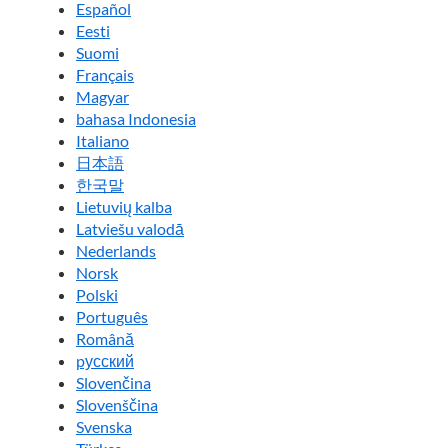
Español
Eesti
Suomi
Français
Magyar
bahasa Indonesia
Italiano
日本語
한국말
Lietuvių kalba
Latviešu valodā
Nederlands
Norsk
Polski
Português
Română
pусский
Slovenčina
Slovenščina
Svenska