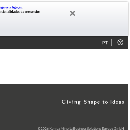
siga esta ligação
.
cionalidades do nosso site.
PT
©2026 Konica Minolta Business Solutions Europe GmbH