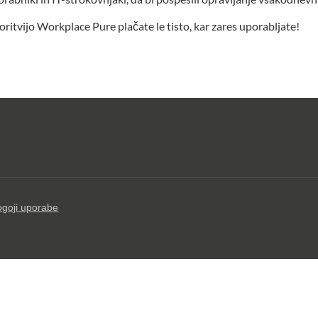
toritvijo Workplace Pure plačate le tisto, kar zares uporabljate!
goji uporabe