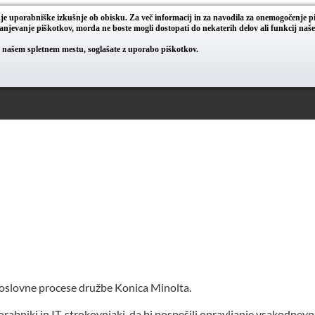
nje uporabniške izkušnje ob obisku. Za več informacij in za navodila za onemogočenje 
ranjevanje piškotkov, morda ne boste mogli dostopati do nekaterih delov ali funkcij naš
 po našem spletnem mestu, soglašate z uporabo piškotkov.
oslovne procese družbe Konica Minolta.
rabniki in IT-strokovnjaki, da bi pospešili opravljanje vsakodnevni