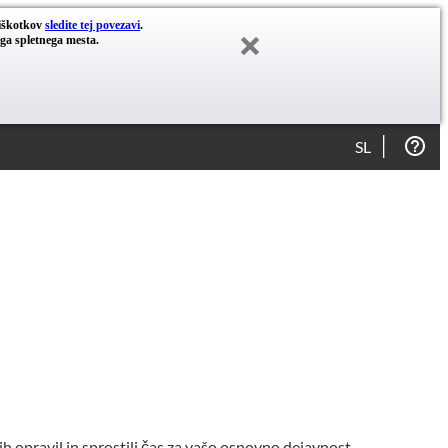
piškotkov
sledite tej povezavi
.
ega spletnega mesta.
SL
h opravil in sprostili čas za vašo osnovno dejavnost.