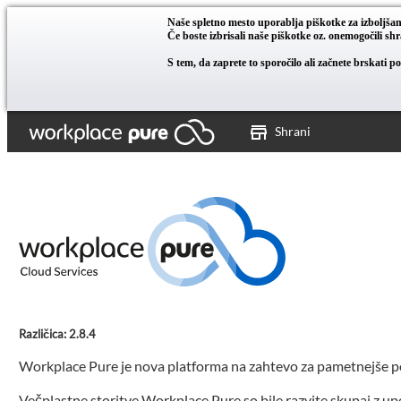
Naše spletno mesto uporablja piškotke za izboljša
Če boste izbrisali naše piškotke oz. onemogočili sh
S tem, da zaprete to sporočilo ali začnete brskati
Shrani
Različica: 2.8.4
Workplace Pure je nova platforma na zahtevo za pametnejše p
Večplastne storitve Workplace Pure so bile razvite skupaj z upo