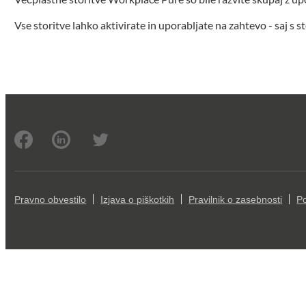
Vse storitve lahko aktivirate in uporabljate na zahtevo - saj s s
Pravno obvestilo
Izjava o piškotkih
Pravilnik o zasebnosti
Po