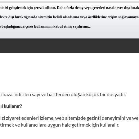
inizi geliştirmek için çerez kullanır. Daha fazla detay veya çerezleri nasıl devre dışı bır
 devre dışı bıraktığınızda sitemizin belirli alanlarına veya özelliklerine erişim sağlayama
başladığınızda çerez kullanımını kabul etmiş sayılırsınız.
cihaza indirilen sayı ve harflerden oluşan küçük bir dosyadır.
l kullanır?
zi ziyaret edenleri izleme, web sitemizde gezinti deneyimini ve web s
irmek ve kullanıcılara uygun hale getirmek için kullanılır.