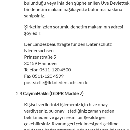
bulunduğu veya ihlalden şüphelenilen Üye Devlettek
bir denetim makamınaşikayette bulunma hakkına
sahipsiniz.
Şirketimizden sorumlu denetim makamının adresi
şöyledir:
Der Landesbeauftragte für den Datenschutz
Niedersachsen
Prinzenstraße 5
30159 Hannover
Telefon 0511-120 4500
Fax 0511-120 4599
poststelle@lfd.niedersachsen.de
CaymaHakkı (GDPR Madde 7)
Kişisel verilerinizi işlememiz için bize onay
verdiyseniz, bu onayı istediğiniz zaman neden
belirtmeden ve gayri resmi bir şekilde geri
çekebilirsiniz. Rızanın geri çekilmesi,geri çekilme
noktasına kadar rızatemelinde gerçekleşen işlemenin