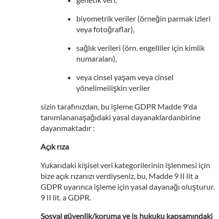
biyometrik veriler (örneğin parmak izleri
veya fotoğraflar),
sağlık verileri (örn. engelliler için kimlik
numaraları),
veya cinsel yaşam veya cinsel
yönelimeilişkin veriler
sizin tarafınızdan, bu işleme GDPR Madde 9'da
tanımlananaşağıdaki yasal dayanaklardanbirine
dayanmaktadır :
Açık rıza
Yukarıdaki kişisel veri kategorilerinin işlenmesi için
bize açık rızanızı verdiyseniz, bu, Madde 9 II lit a
GDPR uyarınca işleme için yasal dayanağı oluşturur.
9 II lit. a GDPR.
Sosyal güvenlik/koruma ve iş hukuku kapsamındaki