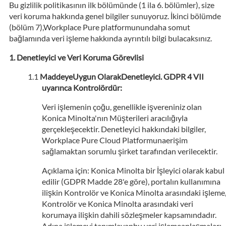
Bu gizlilik politikasının ilk bölümünde (1 ila 6. bölümler), size
veri koruma hakkında genel bilgiler sunuyoruz. İkinci bölümde
(bölüm 7),Workplace Pure platformunundaha somut
bağlamında veri işleme hakkında ayrıntılı bilgi bulacaksınız.
Denetleyici ve Veri Koruma Görevlisi
MaddeyeUygun OlarakDenetleyici. GDPR 4 VII
uyarınca Kontrolördür:
Veri işlemenin çoğu, genellikle işvereniniz olan
Konica Minolta'nın Müşterileri aracılığıyla
gerçekleşecektir. Denetleyici hakkındaki bilgiler,
Workplace Pure Cloud Platformunaerişim
sağlamaktan sorumlu şirket tarafından verilecektir.
Açıklama için: Konica Minolta bir İşleyici olarak kabul
edilir (GDPR Madde 28'e göre), portalın kullanımına
ilişkin Kontrolör ve Konica Minolta arasındaki işleme
Kontrolör ve Konica Minolta arasındaki veri
korumaya ilişkin dahili sözleşmeler kapsamındadır.
Adına işlemeyi tanımlayanbu veri işlemeanlaşmaları,