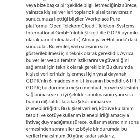
veya bize başka bir şekilde bilgi iletmediğiniz sürece,
yalnızca kişisel verileri toplarız kişisel tarayıcınızın
sunucumuza ilettiği bilgiler. Workplace Pure
platformu ,Open Telekom Cloud ( Telekom Systems
International GmbH'ninbir şirketi )ile GDPR uyumlu
olarakbarındırılmaktadır.) Almanya veHollanda' daki
sunucular. Bu veriler, web sitesinin size
gösterilebilmesi için teknik olarak gereklidir. Ayrıca,
bu veriler web sitemizin istikrarını ve güvenliğini
sağlamak için teknik olarak gereklidir. Bu durumda
kişisel verilerinizin işlenmesi için yasal dayanak
GDPR'nin 6. maddesinin I. fıkrasının f bendidir. 6 I lit. f
GDPR; bu durumda meşru menfaat, bu web sitesinin
sağlanması ve en iyi şekilde sunulmasının yanı sıra
bunun dış saldırılara karşı korunması ve
izlenebilirliğidir. Bu kişisel verileri, kötüye kullanım
tespiti ve kötüye kullanım izlenebilirliği amacıyla
ihtiyaç duymadığımız sürece, kullanım sürecinin sona
ermesinden sonra sileriz; böyle bir durumda, bu
verileri maksimum 30 güne kadar saklarız.