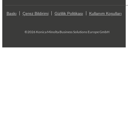
Baskı
Çerez Bildirimi
Gizlilik Politikası
Kullanım Koşulları
©2026 Konica Minolta Business Solutions Europe GmbH