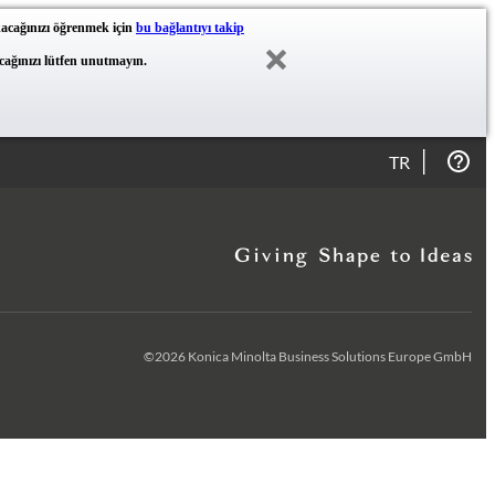
akacağınızı öğrenmek için
bu bağlantıyı takip
yacağınızı lütfen unutmayın.
TR
©2026 Konica Minolta Business Solutions Europe GmbH