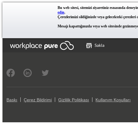
Bu web sitesi, sitemizi ziyaretiniz esnasında deneyim
edin
.
Çerezlerimizi sildiğinizde veya gelecekteki çerezleri
Mesajı kapattığınızda veya web sitesinde gezinmeye 
Sakla
Baskı
Çerez Bildirimi
Gizlilik Politikası
Kullanım Koşulları